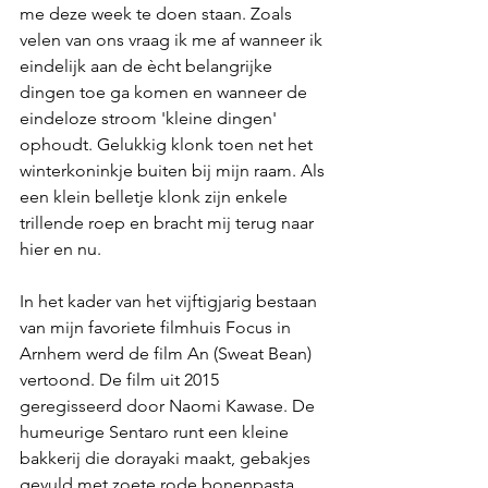
me deze week te doen staan. Zoals 
velen van ons vraag ik me af wanneer ik 
eindelijk aan de ècht belangrijke 
dingen toe ga komen en wanneer de 
eindeloze stroom 'kleine dingen' 
ophoudt. Gelukkig klonk toen net het 
winterkoninkje buiten bij mijn raam. Als 
een klein belletje klonk zijn enkele 
trillende roep en bracht mij terug naar 
hier en nu. 
In het kader van het vijftigjarig bestaan 
van mijn favoriete filmhuis Focus in 
Arnhem werd de film An (Sweat Bean) 
vertoond. De film uit 2015 
geregisseerd door Naomi Kawase. De 
humeurige Sentaro runt een kleine 
bakkerij die dorayaki maakt, gebakjes 
gevuld met zoete rode bonenpasta 